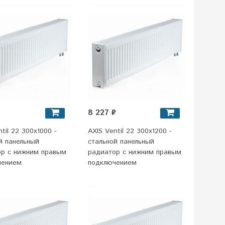
8 227 ₽
til 22 300x1000 -
AXIS Ventil 22 300x1200 -
й панельный
стальной панельный
ор c нижним правым
радиатор c нижним правым
чением
подключением