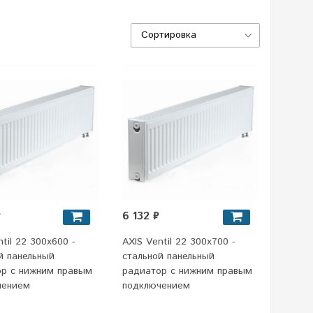
₽
6 132 ₽
til 22 300x600 -
AXIS Ventil 22 300x700 -
й панельный
стальной панельный
ор c нижним правым
радиатор c нижним правым
чением
подключением