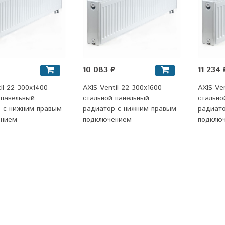
10 083 ₽
11 234 
il 22 300x1400 -
AXIS Ventil 22 300x1600 -
AXIS Ven
 панельный
стальной панельный
стально
 c нижним правым
радиатор c нижним правым
радиат
ением
подключением
подклю