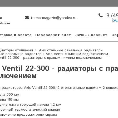
8 (4
termo-magazin@yandex.ru
ни
Обр
убботам
тавка и оплата
Перерасчёт смет
Личный кабинет
Об
диаторы отопления
Axis стальные панельные радиаторы
ые панельные радиаторы Axis Ventil с нижним подключением
entil 22-300 - радиаторы с правым нижним подключением
 Ventil 22-300 - радиаторы с п
ключением
 радиаторов Axis Ventil 22-300: 2 отопительные панели + 2 конве
ота 300 мм
бина 110 мм
щина листа греющей панели 1,2 мм
роенный термостатический клапан
ключение предусмотрено справа