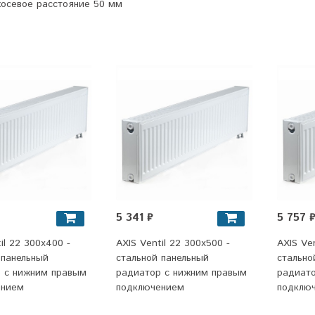
осевое расстояние 50 мм
5 341 ₽
5 757 
il 22 300x400 -
AXIS Ventil 22 300x500 -
AXIS Ven
 панельный
стальной панельный
стально
 c нижним правым
радиатор c нижним правым
радиат
ением
подключением
подклю