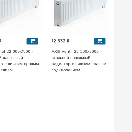
₽
12 532 ₽
til 22 300x1800 -
AXIS Ventil 22 300x2000 -
й панельный
стальной панельный
ор c нижним правым
радиатор c нижним правым
чением
подключением