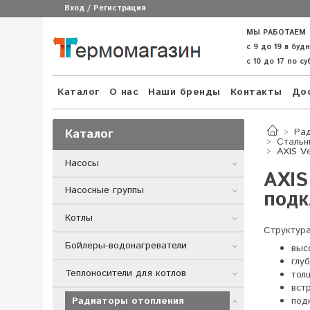
Вход / Регистрация
МЫ РАБОТАЕМ
с 9 до 19 в буд
с 10 до 17 по с
Каталог
О нас
Наши бренды
Контакты
Дос
Каталог
Ра
Стальн
AXIS V
Насосы
AXIS
Насосные группы
под
Котлы
Структура
Бойлеры-водонагреватели
выс
глу
Теплоносители для котлов
тол
вст
Радиаторы отопления
под