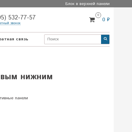
Блок в верхней панели
0
95) 532-77-57
0 ₽
атный звонок
ратная связь
равым нижним
ктивные панели