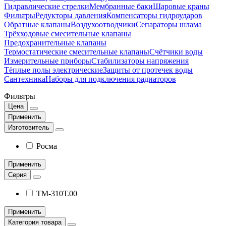
Гидравлические стрелки
Мембранные баки
Шаровые краны
Фильтры
Редукторы давления
Компенсаторы гидроударов
Обратные клапаны
Воздухоотводчики
Сепараторы шлама
Трёхходовые смесительные клапаны
Предохранительные клапаны
Термостатические смесительные клапаны
Счётчики воды
Измерительные приборы
Стабилизаторы напряжения
Тёплые полы электрические
Защиты от протечек воды
Сантехника
Наборы для подключения радиаторов
Фильтры
Цена
Применить
Изготовитель
Росма
Применить
Серия
ТМ-310Т.00
Применить
Категория товара