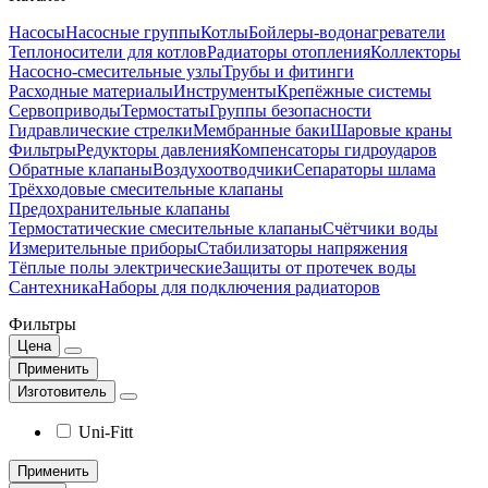
Насосы
Насосные группы
Котлы
Бойлеры-водонагреватели
Теплоносители для котлов
Радиаторы отопления
Коллекторы
Насосно-смесительные узлы
Трубы и фитинги
Расходные материалы
Инструменты
Крепёжные системы
Сервоприводы
Термостаты
Группы безопасности
Гидравлические стрелки
Мембранные баки
Шаровые краны
Фильтры
Редукторы давления
Компенсаторы гидроударов
Обратные клапаны
Воздухоотводчики
Сепараторы шлама
Трёхходовые смесительные клапаны
Предохранительные клапаны
Термостатические смесительные клапаны
Счётчики воды
Измерительные приборы
Стабилизаторы напряжения
Тёплые полы электрические
Защиты от протечек воды
Сантехника
Наборы для подключения радиаторов
Фильтры
Цена
Применить
Изготовитель
Uni-Fitt
Применить