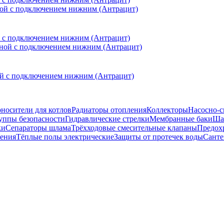
ной с подключением нижним (Антрацит)
ьной с подключением нижним (Антрацит)
носители для котлов
Радиаторы отопления
Коллекторы
Насосно-с
уппы безопасности
Гидравлические стрелки
Мембранные баки
Ша
ки
Сепараторы шлама
Трёхходовые смесительные клапаны
Предох
ения
Тёплые полы электрические
Защиты от протечек воды
Санте