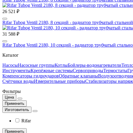
26 521 ₽
Rifar Tubog Ventil 2180, 8 секций - радиатор трубчатый сталь
31 588 ₽
Rifar Tubog Ventil 2180, 10 секций - радиатор трубчатый стал
Каталог
Насосы
Насосные группы
Котлы
Бойлеры-водонагреватели
Тепло
Инструменты
Крепёжные системы
Сервоприводы
Термостаты
Гр
Компенсаторы гидроударов
Обратные клапаны
Воздухоотводчи
Счётчики воды
Измерительные приборы
Стабилизаторы напряж
Фильтры
Цена
Применить
Изготовитель
Rifar
Применить