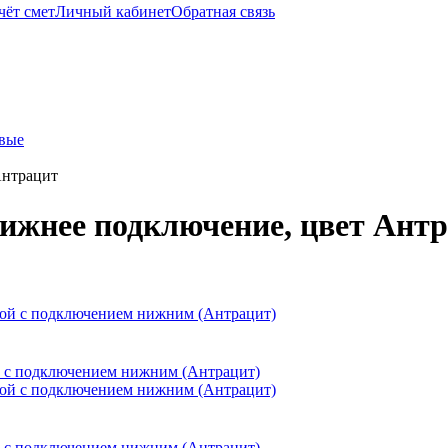
чёт смет
Личный кабинет
Обратная связь
евые
Антрацит
нижнее подключение, цвет Ант
ной с подключением нижним (Антрацит)
ной с подключением нижним (Антрацит)