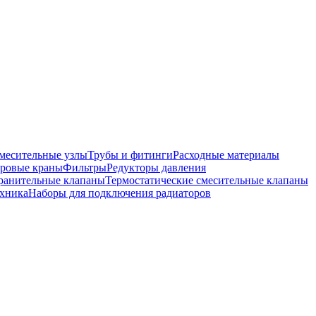
месительные узлы
Трубы и фитинги
Расходные материалы
ровые краны
Фильтры
Редукторы давления
ранительные клапаны
Термостатические смесительные клапаны
хника
Наборы для подключения радиаторов