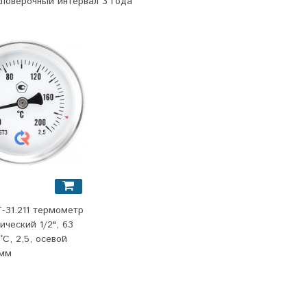
поверочный интервал 3 года
-31.211 термометр
ический 1/2", 63
°С, 2,5, осевой
 мм