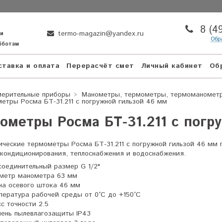
8 (4
termo-magazin@yandex.ru
ни
Обр
убботам
тавка и оплата
Перерасчёт смет
Личный кабинет
Об
мерительные приборы
Манометры, термометры, термоманомет
етры Росма БТ-31.211 с погружной гильзой 46 мм
ометры Росма БТ-31.211 с погр
ические термометры Росма БТ-31.211 с погружной гильзой 46 мм
 кондиционирования, теплоснабжения и водоснабжения.
соединительный размер G 1/2"
метр манометра 63 мм
на осевого штока 46 мм
пература рабочей среды от 0°C до +150°C
сс точности 2.5
пень пылевлагозащиты IP43