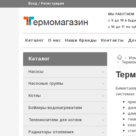
Вход / Регистрация
МЫ РАБОТАЕМ
с 9 до 19 в буд
с 10 до 17 по с
Каталог
О нас
Наши бренды
Контакты
Дос
Каталог
Из
Термом
Насосы
Терм
Насосные группы
Биметалл
системах
Котлы
при
диа
Бойлеры-водонагреватели
дли
тем
Теплоносители для котлов
кла
сте
Радиаторы отопления