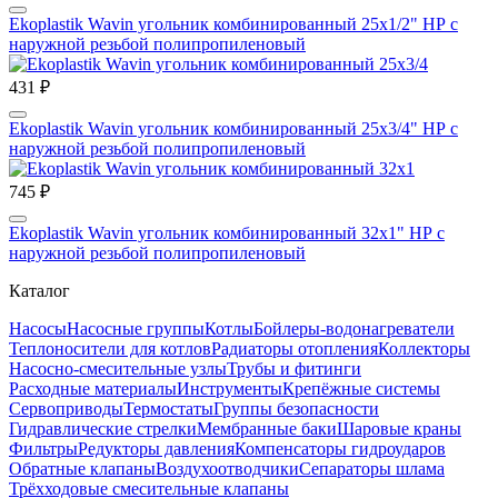
Ekoplastik Wavin угольник комбинированный 25х1/2" НР с
наружной резьбой полипропиленовый
431 ₽
Ekoplastik Wavin угольник комбинированный 25х3/4" НР с
наружной резьбой полипропиленовый
745 ₽
Ekoplastik Wavin угольник комбинированный 32х1" НР с
наружной резьбой полипропиленовый
Каталог
Насосы
Насосные группы
Котлы
Бойлеры-водонагреватели
Теплоносители для котлов
Радиаторы отопления
Коллекторы
Насосно-смесительные узлы
Трубы и фитинги
Расходные материалы
Инструменты
Крепёжные системы
Сервоприводы
Термостаты
Группы безопасности
Гидравлические стрелки
Мембранные баки
Шаровые краны
Фильтры
Редукторы давления
Компенсаторы гидроударов
Обратные клапаны
Воздухоотводчики
Сепараторы шлама
Трёхходовые смесительные клапаны