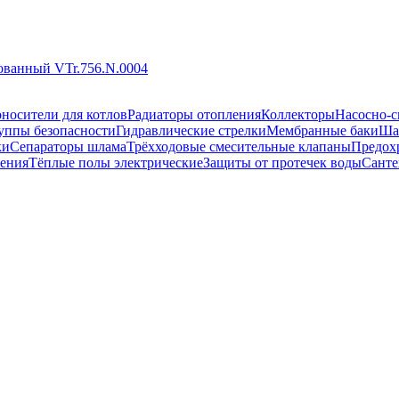
рованный VTr.756.N.0004
носители для котлов
Радиаторы отопления
Коллекторы
Насосно-с
уппы безопасности
Гидравлические стрелки
Мембранные баки
Ша
ки
Сепараторы шлама
Трёхходовые смесительные клапаны
Предох
ения
Тёплые полы электрические
Защиты от протечек воды
Санте