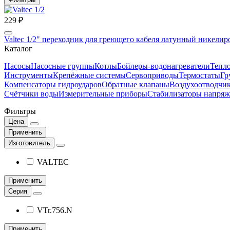
229 ₽
Valtec 1/2" переходник для греющего кабеля латунный никели
Каталог
Насосы
Насосные группы
Котлы
Бойлеры-водонагреватели
Тепло
Инструменты
Крепёжные системы
Сервоприводы
Термостаты
Гр
Компенсаторы гидроударов
Обратные клапаны
Воздухоотводчи
Счётчики воды
Измерительные приборы
Стабилизаторы напряж
Фильтры
Цена
Применить
Изготовитель
VALTEC
Применить
Серия
VTr.756.N
Применить