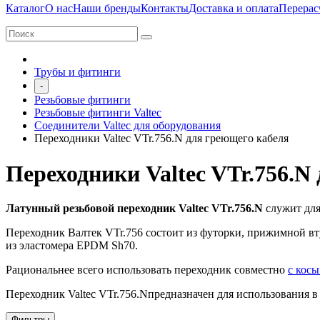
Каталог
О нас
Наши бренды
Контакты
Доставка и оплата
Перерас
Трубы и фитинги
-
Резьбовые фитинги
Резьбовые фитинги Valtec
Соединители Valtec для оборудования
Переходники Valtec VTr.756.N для греющего кабеля
Переходники Valtec VTr.756.N
Латунный резьбовой переходник Valtec VTr.756.N
служит для
Переходник Валтек VTr.756 состоит из футорки, прижимной в
из эластомера EPDM Sh70.
Рациональнее всего использовать переходник совместно
с косы
Переходник Valtec VTr.756.Nпредназначен для использования в
Фильтры