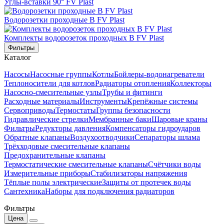
Углы-вставки 90° FV Plast
Водорозетки проходные В FV Plast
Комплекты водорозеток проходных В FV Plast
Фильтры
Каталог
Насосы
Насосные группы
Котлы
Бойлеры-водонагреватели
Теплоносители для котлов
Радиаторы отопления
Коллекторы
Насосно-смесительные узлы
Трубы и фитинги
Расходные материалы
Инструменты
Крепёжные системы
Сервоприводы
Термостаты
Группы безопасности
Гидравлические стрелки
Мембранные баки
Шаровые краны
Фильтры
Редукторы давления
Компенсаторы гидроударов
Обратные клапаны
Воздухоотводчики
Сепараторы шлама
Трёхходовые смесительные клапаны
Предохранительные клапаны
Термостатические смесительные клапаны
Счётчики воды
Измерительные приборы
Стабилизаторы напряжения
Тёплые полы электрические
Защиты от протечек воды
Сантехника
Наборы для подключения радиаторов
Фильтры
Цена