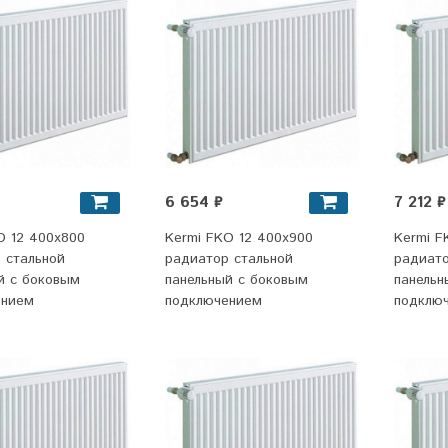
6 654 ₽
7 212 ₽
O 12 400x800
Kermi FKO 12 400x900
Kermi F
 стальной
радиатор стальной
радиато
й с боковым
панельный с боковым
панельн
ением
подключением
подклю