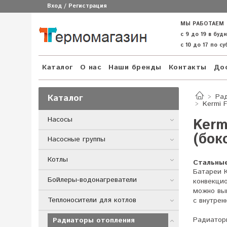
Вход / Регистрация
МЫ РАБОТАЕМ
с 9 до 19 в буд
с 10 до 17 по с
Каталог
О нас
Наши бренды
Контакты
Дос
Каталог
Ра
Kermi 
Насосы
Kerm
(бок
Насосные группы
Котлы
Стальные
Батареи К
Бойлеры-водонагреватели
конвекцио
можно вып
Теплоносители для котлов
с внутрен
Радиаторы
Радиаторы отопления