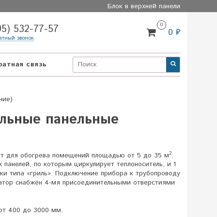
Блок в верхней панели
0
95) 532-77-57
0 ₽
атный звонок
ратная связь
ние)
альные панельные
2
т для обогрева помещений площадью от 5 до 35 м
.
 панелей, по которым циркулирует теплоноситель, и 1
ки типа «гриль». Подключение прибора к трубопроводу
диатор снабжён 4-мя присоединительными отверстиями
от 400 до 3000 мм.