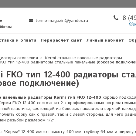
8 (4
termo-magazin@yandex.ru
ни
Обр
убботам
тавка и оплата
Перерасчёт смет
Личный кабинет
Об
диаторы отопления
Kermi стальные панельные радиаторы
FKO тип 12-400 радиаторы стальные панельные (боковое подключе
i FKO тип 12-400 радиаторы ст
овое подключение)
 панельные радиаторы Kermi тип FKO 12-400
хорошо подходя
ерми FKO 12-400 состоят из 2-х профилированных нагревательных
нной пластины, состоящей из боковых накладок и верхней наклад
олнить сбоку как с правой, так и с левой стороны, для чего ра
ней резьбой размером 1/2".
 "Керми" 12-400 имеют высоту 400 мм, глубину 64 мм и ширину 