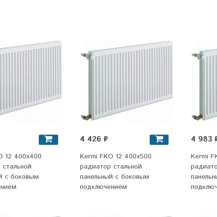
4 426 ₽
4 983 
O 12 400x400
Kermi FKO 12 400x500
Kermi F
 стальной
радиатор стальной
радиато
й с боковым
панельный с боковым
панельн
ением
подключением
подклю