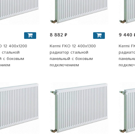
8 882 ₽
9 440 
O 12 400x1200
Kermi FKO 12 400х1300
Kermi F
 стальной
радиатор стальной
радиато
й с боковым
панельный с боковым
панельн
ением
подключением
подклю