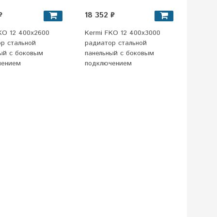
₽
18 352 ₽
KO 12 400х2600
Kermi FKO 12 400х3000
р стальной
радиатор стальной
ый с боковым
панельный с боковым
чением
подключением