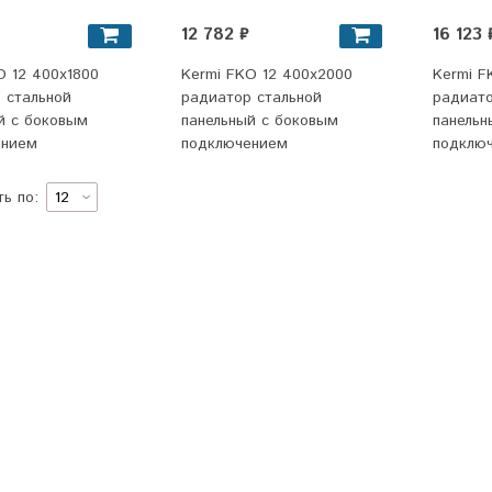
12 782 ₽
16 123 
O 12 400x1800
Kermi FKO 12 400x2000
Kermi F
 стальной
радиатор стальной
радиато
й с боковым
панельный с боковым
панельн
ением
подключением
подклю
ь по: