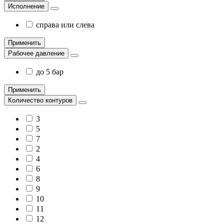
Исполнение
справа или слева
Применить
Рабочее давление
до 5 бар
Применить
Количество контуров
3
5
7
2
4
6
8
9
10
11
12