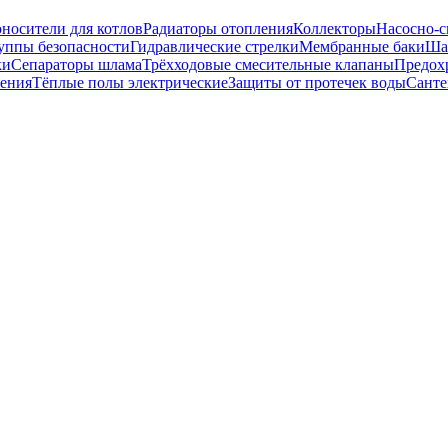
носители для котлов
Радиаторы отопления
Коллекторы
Насосно-с
уппы безопасности
Гидравлические стрелки
Мембранные баки
Ша
ки
Сепараторы шлама
Трёхходовые смесительные клапаны
Предох
ения
Тёплые полы электрические
Защиты от протечек воды
Санте