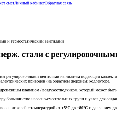
чёт смет
Личный кабинет
Обратная связь
ными и термостатическим вентилями
 нерж. стали с регулировочным
ны регулировочными вентилями на нижнем подающем коллектор
лектрических приводов) на обратном (верхнем) коллекторе.
ренажным клапаном / воздухоотводчиком, который может быть 
ору большинство насосно-смесительных групп и узлов для созда
створы гликолей с температурой от
+5°C до +80°C
и давлением
до