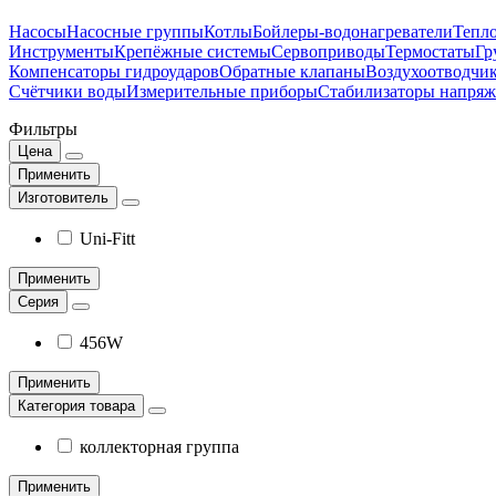
Насосы
Насосные группы
Котлы
Бойлеры-водонагреватели
Тепло
Инструменты
Крепёжные системы
Сервоприводы
Термостаты
Гр
Компенсаторы гидроударов
Обратные клапаны
Воздухоотводчи
Счётчики воды
Измерительные приборы
Стабилизаторы напряж
Фильтры
Цена
Применить
Изготовитель
Uni-Fitt
Применить
Серия
456W
Применить
Категория товара
коллекторная группа
Применить