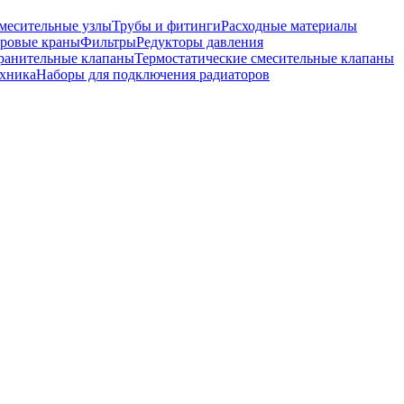
месительные узлы
Трубы и фитинги
Расходные материалы
ровые краны
Фильтры
Редукторы давления
ранительные клапаны
Термостатические смесительные клапаны
хника
Наборы для подключения радиаторов