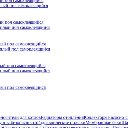
лый пол самоклеящийся
лый пол самоклеящийся
плый пол самоклеящийся
плый пол самоклеящийся
плый пол самоклеящийся
носители для котлов
Радиаторы отопления
Коллекторы
Насосно-с
уппы безопасности
Гидравлические стрелки
Мембранные баки
Ша
ки
Сепараторы шлама
Трёхходовые смесительные клапаны
Предох