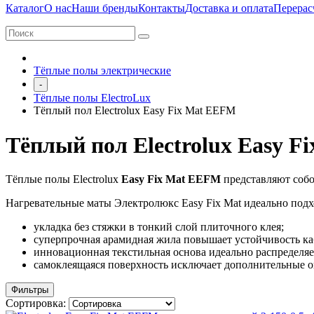
Каталог
О нас
Наши бренды
Контакты
Доставка и оплата
Перерас
Тёплые полы электрические
-
Тёплые полы ElectroLux
Тёплый пол Electrolux Easy Fix Mat EEFM
Тёплый пол Electrolux Easy 
Тёплые полы Electrolux
Easy Fix Mat EEFM
представляют собо
Нагревательные маты Электролюкс Easy Fix Mat идеально подх
укладка без стяжки в тонкий слой плиточного клея;
суперпрочная арамидная жила повышает устойчивость ка
инновационная текстильная основа идеально распределяе
самоклеящаяся поверхность исключает дополнительные о
Фильтры
Сортировка: