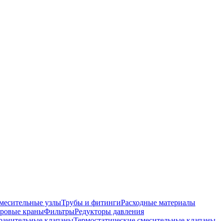
месительные узлы
Трубы и фитинги
Расходные материалы
ровые краны
Фильтры
Редукторы давления
ранительные клапаны
Термостатические смесительные клапаны