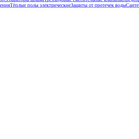
ения
Тёплые полы электрические
Защиты от протечек воды
Санте