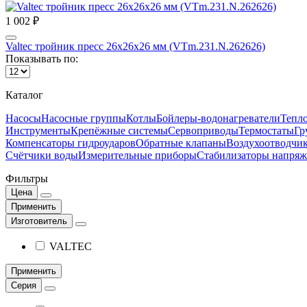
1 002 ₽
Valtec тройник пресс 26х26х26 мм (VTm.231.N.262626)
Показывать по:
Каталог
Насосы
Насосные группы
Котлы
Бойлеры-водонагреватели
Тепло
Инструменты
Крепёжные системы
Сервоприводы
Термостаты
Гр
Компенсаторы гидроударов
Обратные клапаны
Воздухоотводчи
Счётчики воды
Измерительные приборы
Стабилизаторы напряж
Фильтры
Цена
Применить
Изготовитель
VALTEC
Применить
Серия