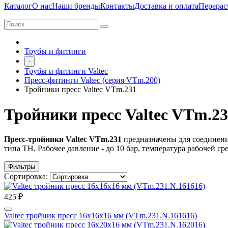
Каталог
О нас
Наши бренды
Контакты
Доставка и оплата
Перерас
Трубы и фитинги
-
Трубы и фитинги Valtec
Пресс-фитинги Valtec (серия VTm.200)
Тройники пресс Valtec VTm.231
Тройники пресс Valtec VTm.2
Пресс-тройники Valtec VTm.231
предназначены для соединени
типа ТН. Рабочее давление - до 10 бар, температура рабочей ср
Фильтры
Сортировка:
425 ₽
Valtec тройник пресс 16х16х16 мм (VTm.231.N.161616)