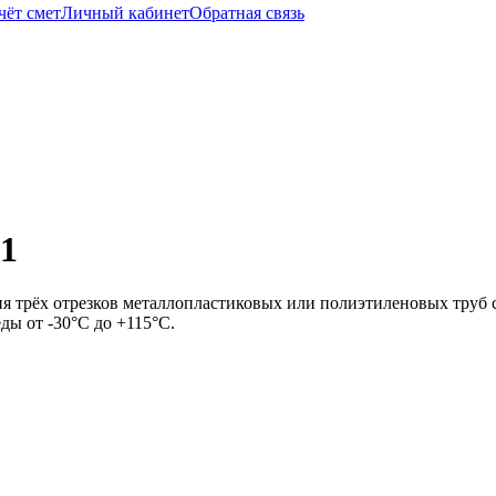
чёт смет
Личный кабинет
Обратная связь
31
я трёх отрезков металлопластиковых или полиэтиленовых труб 
еды от -30°C до +115°C.