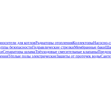
носители для котлов
Радиаторы отопления
Коллекторы
Насосно-с
уппы безопасности
Гидравлические стрелки
Мембранные баки
Ша
ки
Сепараторы шлама
Трёхходовые смесительные клапаны
Предох
ения
Тёплые полы электрические
Защиты от протечек воды
Санте