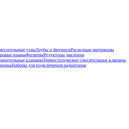
месительные узлы
Трубы и фитинги
Расходные материалы
ровые краны
Фильтры
Редукторы давления
ранительные клапаны
Термостатические смесительные клапаны
хника
Наборы для подключения радиаторов