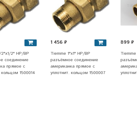
1 456 ₽
899 ₽
/2"x1/2" НР/ВР
Tiemme 1"x1" НР/ВР
Tiemme 
е соединение
разъёмное соединение
разъём
ка прямое с
американка прямое с
америка
. кольцом 1500014
уплотнит. кольцом 1500007
уплотни