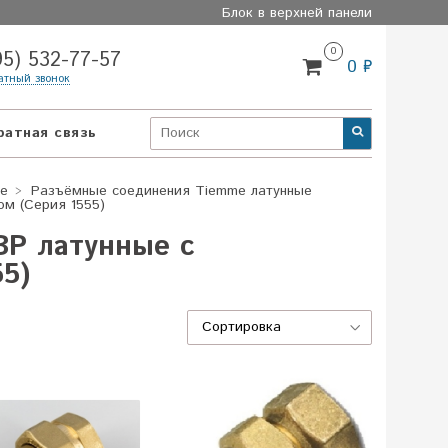
Блок в верхней панели
0
95) 532-77-57
0 ₽
атный звонок
ратная связь
me
Разъёмные соединения Tiemme латунные
м (Серия 1555)
ВР латунные с
5)