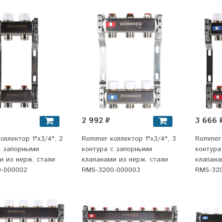
2 992 ₽
3 666 
ллектор 1"x3/4", 2
Rommer коллектор 1"x3/4", 3
Rommer 
с запорными
контура с запорными
контура
и из нерж. стали
клапанами из нерж. стали
клапана
-000002
RMS-3200-000003
RMS-32