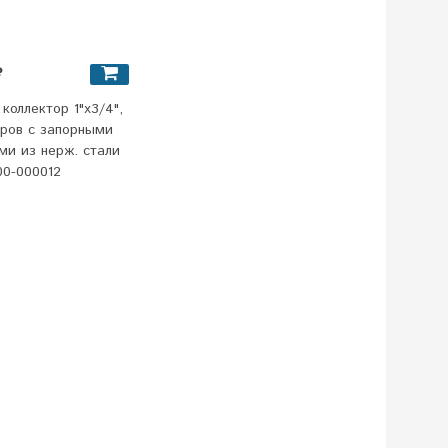
₽
коллектор 1"x3/4",
уров с запорными
ми из нерж. стали
0-000012