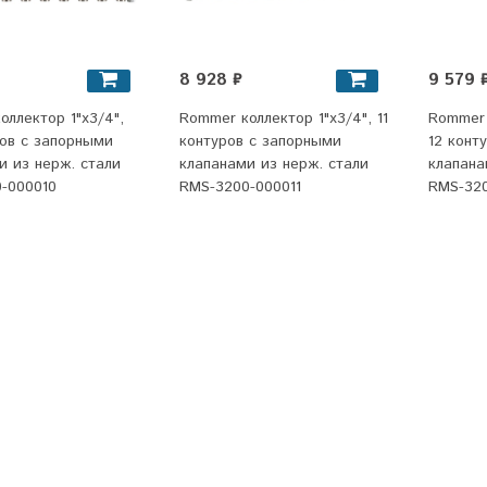
8 928 ₽
9 579 
оллектор 1"x3/4",
Rommer коллектор 1"x3/4", 11
Rommer 
ров с запорными
контуров с запорными
12 конт
и из нерж. стали
клапанами из нерж. стали
клапана
-000010
RMS-3200-000011
RMS-320