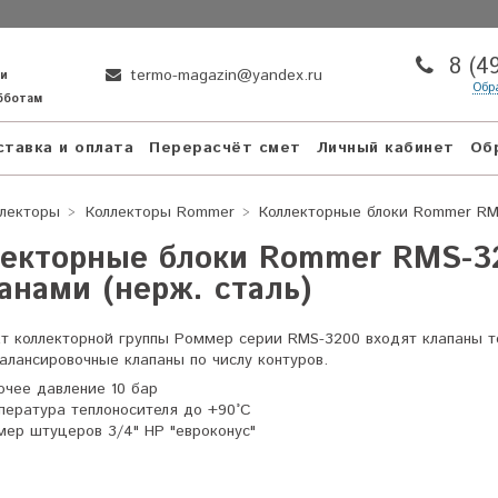
8 (4
termo-magazin@yandex.ru
ни
Обр
убботам
тавка и оплата
Перерасчёт смет
Личный кабинет
Об
ллекторы
Коллекторы Rommer
Коллекторные блоки Rommer RMS
екторные блоки Rommer RMS-3
анами (нерж. сталь)
кт коллекторной группы Роммер серии RMS-3200 входят клапаны 
алансировочные клапаны по числу контуров.
очее давление 10 бар
пература теплоносителя до +90°C
мер штуцеров
3/4" НР "евроконус"