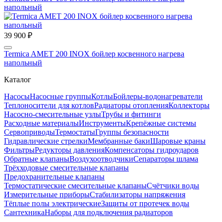
напольный
39 900 ₽
Termica AMET 200 INOX бойлер косвенного нагрева
напольный
Каталог
Насосы
Насосные группы
Котлы
Бойлеры-водонагреватели
Теплоносители для котлов
Радиаторы отопления
Коллекторы
Насосно-смесительные узлы
Трубы и фитинги
Расходные материалы
Инструменты
Крепёжные системы
Сервоприводы
Термостаты
Группы безопасности
Гидравлические стрелки
Мембранные баки
Шаровые краны
Фильтры
Редукторы давления
Компенсаторы гидроударов
Обратные клапаны
Воздухоотводчики
Сепараторы шлама
Трёхходовые смесительные клапаны
Предохранительные клапаны
Термостатические смесительные клапаны
Счётчики воды
Измерительные приборы
Стабилизаторы напряжения
Тёплые полы электрические
Защиты от протечек воды
Сантехника
Наборы для подключения радиаторов