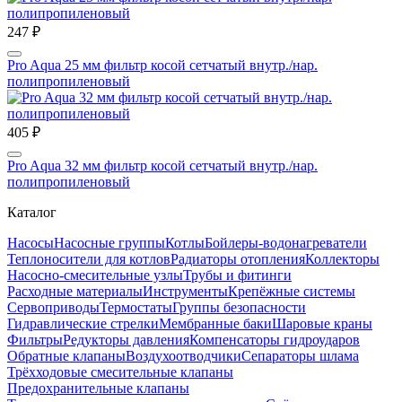
247 ₽
Pro Aqua 25 мм фильтр косой сетчатый внутр./нар.
полипропиленовый
405 ₽
Pro Aqua 32 мм фильтр косой сетчатый внутр./нар.
полипропиленовый
Каталог
Насосы
Насосные группы
Котлы
Бойлеры-водонагреватели
Теплоносители для котлов
Радиаторы отопления
Коллекторы
Насосно-смесительные узлы
Трубы и фитинги
Расходные материалы
Инструменты
Крепёжные системы
Сервоприводы
Термостаты
Группы безопасности
Гидравлические стрелки
Мембранные баки
Шаровые краны
Фильтры
Редукторы давления
Компенсаторы гидроударов
Обратные клапаны
Воздухоотводчики
Сепараторы шлама
Трёхходовые смесительные клапаны
Предохранительные клапаны