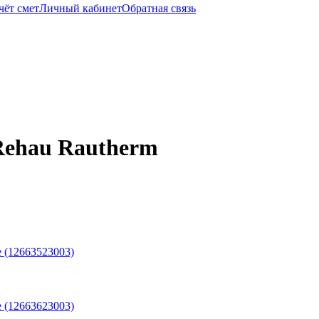
чёт смет
Личный кабинет
Обратная связь
Rehau Rautherm
е (12663523003)
е (12663623003)