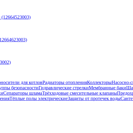
е (12664523003)
(12664623003)
3002)
носители для котлов
Радиаторы отопления
Коллекторы
Насосно-с
уппы безопасности
Гидравлические стрелки
Мембранные баки
Ша
ки
Сепараторы шлама
Трёхходовые смесительные клапаны
Предох
ения
Тёплые полы электрические
Защиты от протечек воды
Санте