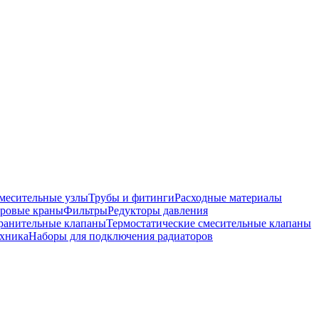
месительные узлы
Трубы и фитинги
Расходные материалы
ровые краны
Фильтры
Редукторы давления
ранительные клапаны
Термостатические смесительные клапаны
хника
Наборы для подключения радиаторов