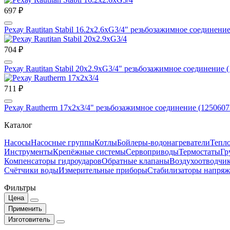
697 ₽
Рехау Rautitan Stabil 16.2х2.6хG3/4" резьбозажимное соединени
704 ₽
Рехау Rautitan Stabil 20х2.9хG3/4" резьбозажимное соединение 
711 ₽
Рехау Rautherm 17х2x3/4" резьбозажимное соединение (1250607
Каталог
Насосы
Насосные группы
Котлы
Бойлеры-водонагреватели
Тепло
Инструменты
Крепёжные системы
Сервоприводы
Термостаты
Гр
Компенсаторы гидроударов
Обратные клапаны
Воздухоотводчи
Счётчики воды
Измерительные приборы
Стабилизаторы напряж
Фильтры
Цена
Применить
Изготовитель