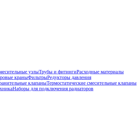
месительные узлы
Трубы и фитинги
Расходные материалы
ровые краны
Фильтры
Редукторы давления
ранительные клапаны
Термостатические смесительные клапаны
хника
Наборы для подключения радиаторов