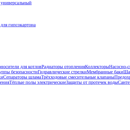
Р универсальный
 для гипсокартона
носители для котлов
Радиаторы отопления
Коллекторы
Насосно-с
уппы безопасности
Гидравлические стрелки
Мембранные баки
Ша
ки
Сепараторы шлама
Трёхходовые смесительные клапаны
Предох
ения
Тёплые полы электрические
Защиты от протечек воды
Санте