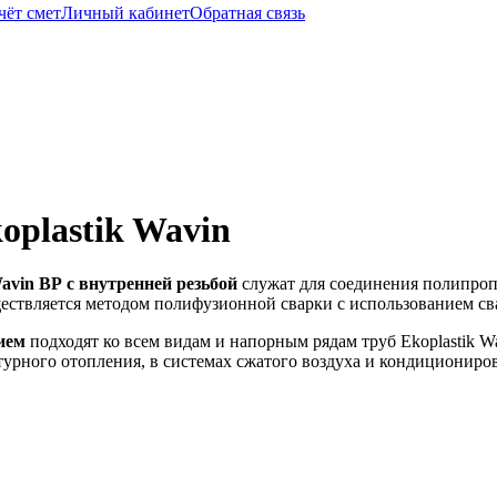
чёт смет
Личный кабинет
Обратная связь
oplastik Wavin
vin ВР с внутренней резьбой
служат для соединения полипроп
ествляется методом полифузионной сварки с использованием св
ием
подходят ко всем видам и напорным рядам труб Ekoplastik W
турного отопления, в системах сжатого воздуха и кондициониро