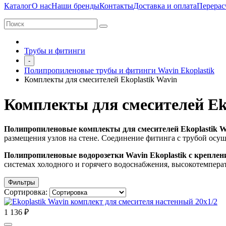
Каталог
О нас
Наши бренды
Контакты
Доставка и оплата
Перерас
Трубы и фитинги
-
Полипропиленовые трубы и фитинги Wavin Ekoplastik
Комплекты для смесителей Ekoplastik Wavin
Комплекты для смесителей Ek
Полипропиленовые комплекты для смесителей Ekoplastik Wa
размещения узлов на стене.
Соединение фитинга с трубой осущ
Полипропиленовые водорозетки Wavin Ekoplastik с креплен
системах холодного и горячего водоснабжения, высокотемпера
Фильтры
Сортировка:
1 136 ₽