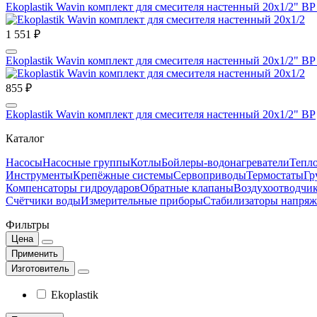
Ekoplastik Wavin комплект для смесителя настенный 20х1/2" В
1 551 ₽
Ekoplastik Wavin комплект для смесителя настенный 20х1/2" ВР
855 ₽
Ekoplastik Wavin комплект для смесителя настенный 20х1/2" ВР
Каталог
Насосы
Насосные группы
Котлы
Бойлеры-водонагреватели
Тепло
Инструменты
Крепёжные системы
Сервоприводы
Термостаты
Гр
Компенсаторы гидроударов
Обратные клапаны
Воздухоотводчи
Счётчики воды
Измерительные приборы
Стабилизаторы напряж
Фильтры
Цена
Применить
Изготовитель
Ekoplastik