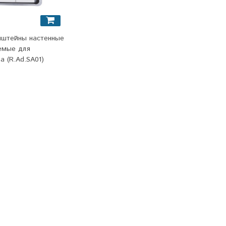
онштейны настенные
емые для
а (R.Ad.SA01)