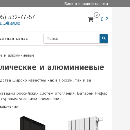
Блок в верхней панели
0
95) 532-77-57
0 ₽
атный звонок
ратная связь
ие и алюминиевые
аллические и алюминиевые
одства
широко известны как в России, так и за
уатации российских систем отопления. Батареи Рифар
 суровым условиям применения.
ключения.