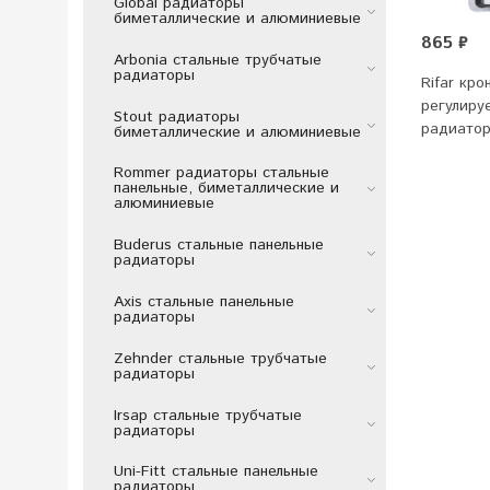
Global радиаторы
биметаллические и алюминиевые
865 ₽
Arbonia стальные трубчатые
радиаторы
Rifar кр
регулиру
Stout радиаторы
радиатор
биметаллические и алюминиевые
Rommer радиаторы стальные
панельные, биметаллические и
алюминиевые
Buderus стальные панельные
радиаторы
Axis стальные панельные
радиаторы
Zehnder стальные трубчатые
радиаторы
Irsap стальные трубчатые
радиаторы
Uni-Fitt стальные панельные
радиаторы