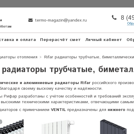
8 (4
termo-magazin@yandex.ru
ни
Обр
убботам
тавка и оплата
Перерасчёт смет
Личный кабинет
Об
диаторы отопления
Rifar радиаторы трубчатые, биметаллическ
r радиаторы трубчатые, бимет
ические и алюминиевые радиаторы Rifar
российского произв
благодаря своему выскому качеству и надёжности.
ы Рифар разработаны с учётом особенностей и требований экспл
 высокими техническими характеристиками, отвечающими самым
диаторов с примечанием
VENTIL
предназначены для
нижнего
под