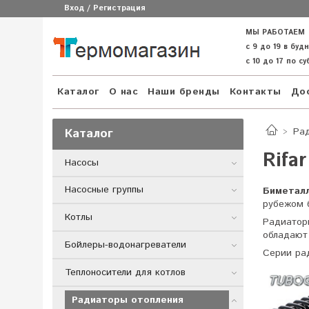
Вход / Регистрация
МЫ РАБОТАЕМ
с 9 до 19 в буд
с 10 до 17 по с
Каталог
О нас
Наши бренды
Контакты
Дос
Каталог
Ра
Rifa
Насосы
Насосные группы
Биметалл
рубежом 
Котлы
Радиатор
обладают
Бойлеры-водонагреватели
Серии ра
Теплоносители для котлов
Радиаторы отопления