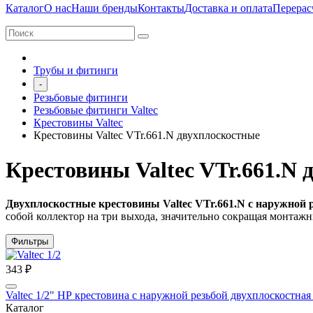
Каталог
О нас
Наши бренды
Контакты
Доставка и оплата
Перерас
Трубы и фитинги
-
Резьбовые фитинги
Резьбовые фитинги Valtec
Крестовины Valtec
Крестовины Valtec VTr.661.N двухплоскостные
Крестовины Valtec VTr.661.N
Двухплоскостные крестовины Valtec VTr.661.N с наружной 
собой коллектор на три выхода, значительно сокращая монтажн
Фильтры
343 ₽
Valtec 1/2" НР крестовина с наружной резьбой двухплоскостна
Каталог