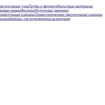
месительные узлы
Трубы и фитинги
Расходные материалы
ровые краны
Фильтры
Редукторы давления
ранительные клапаны
Термостатические смесительные клапаны
хника
Наборы для подключения радиаторов