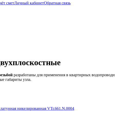
чёт смет
Личный кабинет
Обратная связь
 двухплоскостные
резьбой
разработаны для применения в квартирных водопроводны
ые габариты узла.
я латунная никелированная VTr.661.N.0004