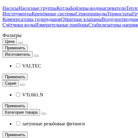
Насосы
Насосные группы
Котлы
Бойлеры-водонагреватели
Тепло
Инструменты
Крепёжные системы
Сервоприводы
Термостаты
Гр
Компенсаторы гидроударов
Обратные клапаны
Воздухоотводчи
Счётчики воды
Измерительные приборы
Стабилизаторы напряж
Фильтры
Цена
Применить
Изготовитель
VALTEC
Применить
Серия
VTr.661.N
Применить
Категория товара
латунные резьбовые фитинги
Применить