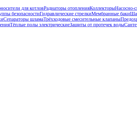
носители для котлов
Радиаторы отопления
Коллекторы
Насосно-с
уппы безопасности
Гидравлические стрелки
Мембранные баки
Ша
ки
Сепараторы шлама
Трёхходовые смесительные клапаны
Предох
ения
Тёплые полы электрические
Защиты от протечек воды
Санте