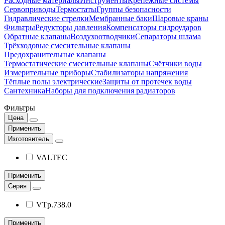
Расходные материалы
Инструменты
Крепёжные системы
Сервоприводы
Термостаты
Группы безопасности
Гидравлические стрелки
Мембранные баки
Шаровые краны
Фильтры
Редукторы давления
Компенсаторы гидроударов
Обратные клапаны
Воздухоотводчики
Сепараторы шлама
Трёхходовые смесительные клапаны
Предохранительные клапаны
Термостатические смесительные клапаны
Счётчики воды
Измерительные приборы
Стабилизаторы напряжения
Тёплые полы электрические
Защиты от протечек воды
Сантехника
Наборы для подключения радиаторов
Фильтры
Цена
Применить
Изготовитель
VALTEC
Применить
Серия
VTp.738.0
Применить