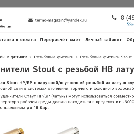
8 (4
termo-magazin@yandex.ru
ни
Обр
убботам
тавка и оплата
Перерасчёт смет
Личный кабинет
Об
бы и фитинги
Резьбовые фитинги
Резьбовые фитинги Stout
нители Stout с резьбой НВ лат
ли Stout НР/ВР с наружной/внутренней резьбой из латуни
сл
одной сети в системах отопления, горячего и холодного водоснаб
удлинители Стаут НР/ВР (латунь) могут использоваться совместно
мпература рабочей среды должна находиться в пределах
от -30°
 с давлением
до 16 бар.