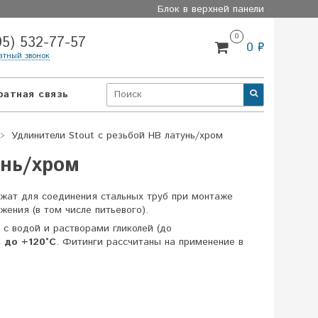
Блок в верхней панели
0
95) 532-77-57
0 ₽
атный звонок
ратная связь
Удлинители Stout с резьбой НВ латунь/хром
унь/хром
ужат для соединения стальных труб при монтаже
жения (в том числе питьевого).
 с водой и растворами гликолей (до
C до +120°C
. Фитинги рассчитаны на применение в