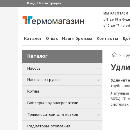
Вход / Регистрация
МЫ РАБОТАЕМ
с 9 до 19 в буд
с 10 до 17 по с
Каталог
О нас
Наши бренды
Контакты
Дос
Каталог
Тру
Удли
Насосы
Насосные группы
Удлините
трубопров
Котлы
Латунные 
30%). Те
Бойлеры-водонагреватели
системах
Теплоносители для котлов
Радиаторы отопления