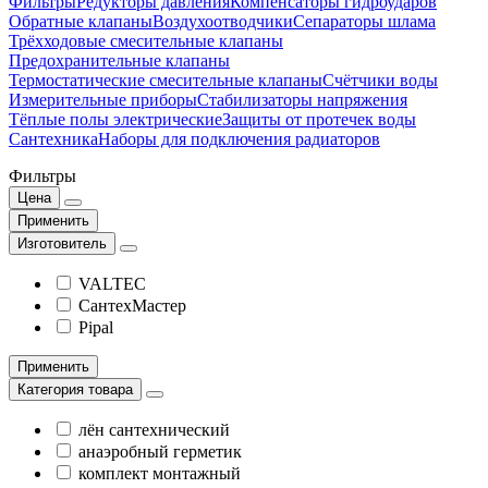
Фильтры
Редукторы давления
Компенсаторы гидроударов
Обратные клапаны
Воздухоотводчики
Сепараторы шлама
Трёхходовые смесительные клапаны
Предохранительные клапаны
Термостатические смесительные клапаны
Счётчики воды
Измерительные приборы
Стабилизаторы напряжения
Тёплые полы электрические
Защиты от протечек воды
Сантехника
Наборы для подключения радиаторов
Фильтры
Цена
Применить
Изготовитель
VALTEC
СантехМастер
Pipal
Применить
Категория товара
лён сантехнический
анаэробный герметик
комплект монтажный