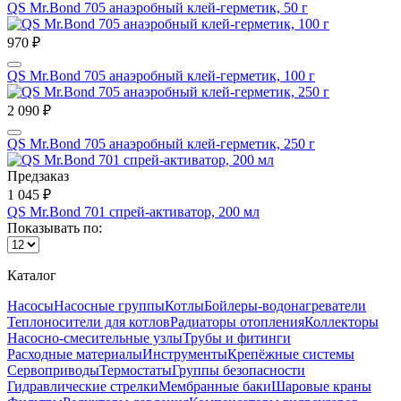
QS Mr.Bond 705 анаэробный клей-герметик, 50 г
970 ₽
QS Mr.Bond 705 анаэробный клей-герметик, 100 г
2 090 ₽
QS Mr.Bond 705 анаэробный клей-герметик, 250 г
Предзаказ
1 045 ₽
QS Mr.Bond 701 спрей-активатор, 200 мл
Показывать по:
Каталог
Насосы
Насосные группы
Котлы
Бойлеры-водонагреватели
Теплоносители для котлов
Радиаторы отопления
Коллекторы
Насосно-смесительные узлы
Трубы и фитинги
Расходные материалы
Инструменты
Крепёжные системы
Сервоприводы
Термостаты
Группы безопасности
Гидравлические стрелки
Мембранные баки
Шаровые краны