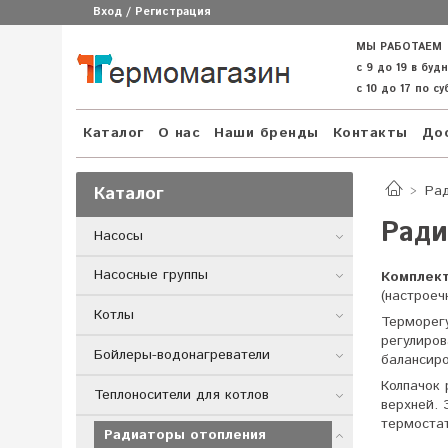
Вход / Регистрация
МЫ РАБОТАЕМ
с 9 до 19 в буд
с 10 до 17 по с
Каталог
О нас
Наши бренды
Контакты
Дос
Каталог
Ра
Ради
Насосы
Насосные группы
Комплект
(настроеч
Котлы
Терморег
регулиров
Бойлеры-водонагреватели
балансиро
Колпачок 
Теплоносители для котлов
верхней. 
термостат
Радиаторы отопления