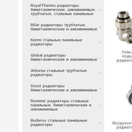
RoyalThermo радиаторы
биметаллические, алюминиевые,
трубчатые, стальные панельные
Rifar радиаторы трубчатые,
биметаллические и алюминиевые
Kermi стальные панельные
радиаторы
Узлы
Global радиаторы
подк
биметаллические и алюминиевые
радиато
Arbonia стальные трубчатые
радиаторы
Stout радиаторы
биметаллические и алюминиевые
Rommer радиаторы стальные
панельные, биметаллические и
алюминиевые
Buderus стальные панельные
Воздухоо
радиаторы
радиато