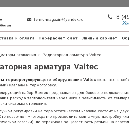
8 (4
termo-magazin@yandex.ru
ни
Обр
убботам
тавка и оплата
Перерасчёт смет
Личный кабинет
Об
диаторы отопления
Радиаторная арматура Valtec
аторная арматура Valtec
ы терморегулирующего оборудования Valtec
включают в себя
ный) клапаны и термоголовку.
улирующий набор Валтек предназначен для бокового подключения
ания расхода теплоносителя через него в зависимости от темпер
вки системы отопления.
ручной регулировки на термостатическом клапане состоит из дв
Это позволяет многократно производить монтажную настройку клап
ической головки), не переживая за целостность резьбы на пласти