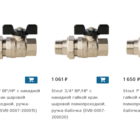
1 061 ₽
1 650 ₽
2" ВР/НР с накидной
Stout 3/4" ВР/НР с
Stout 1
ран шаровой
накидной гайкой кран
гайкой 
ходной, ручка-
шаровой полнопроходной,
полнопр
(SVB-0007-200015)
ручка-бабочка (SVB-0007-
бабочка
200020)