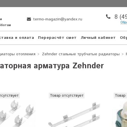
8 (4
termo-magazin@yandex.ru
ни
Обр
убботам
тавка и оплата
Перерасчёт смет
Личный кабинет
Об
диаторы отопления
Zehnder стальные трубчатые радиаторы
аторная арматура Zehnder
тсутствует
Товар отсутствует
Товар 