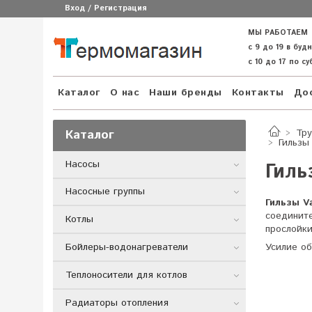
Вход / Регистрация
МЫ РАБОТАЕМ
с 9 до 19 в буд
с 10 до 17 по с
Каталог
О нас
Наши бренды
Контакты
Дос
Каталог
Тру
Гильзы
Насосы
Гиль
Насосные группы
Гильзы V
соедините
Котлы
прослойки
Усилие об
Бойлеры-водонагреватели
Теплоносители для котлов
Радиаторы отопления