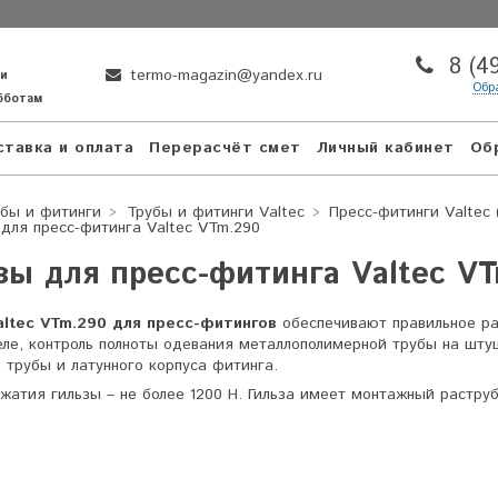
8 (4
termo-magazin@yandex.ru
ни
Обр
убботам
тавка и оплата
Перерасчёт смет
Личный кабинет
Об
бы и фитинги
Трубы и фитинги Valtec
Пресс-фитинги Valtec 
 для пресс-фитинга Valtec VTm.290
зы для пресс-фитинга Valtec V
altec VTm.290 для пресс-фитингов
обеспечивают правильное ра
ле, контроль полноты одевания металлополимерной трубы на шту
 трубы и латунного корпуса фитинга.
жатия гильзы – не более 1200 Н. Гильза имеет монтажный раструб