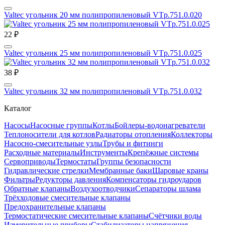
Valtec угольник 20 мм полипропиленовый VTp.751.0.020
22 ₽
Valtec угольник 25 мм полипропиленовый VTp.751.0.025
38 ₽
Valtec угольник 32 мм полипропиленовый VTp.751.0.032
Каталог
Насосы
Насосные группы
Котлы
Бойлеры-водонагреватели
Теплоносители для котлов
Радиаторы отопления
Коллекторы
Насосно-смесительные узлы
Трубы и фитинги
Расходные материалы
Инструменты
Крепёжные системы
Сервоприводы
Термостаты
Группы безопасности
Гидравлические стрелки
Мембранные баки
Шаровые краны
Фильтры
Редукторы давления
Компенсаторы гидроударов
Обратные клапаны
Воздухоотводчики
Сепараторы шлама
Трёхходовые смесительные клапаны
Предохранительные клапаны
Термостатические смесительные клапаны
Счётчики воды
Измерительные приборы
Стабилизаторы напряжения