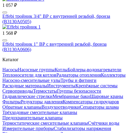
1 057 ₽
Effebi тройник 3/4" ВР с внутренней резьбой, бронза
(B3130A0505)
1 568 ₽
Effebi тройник 1" ВР с внутренней резьбой, бронза
(B3130A0606)
Каталог
Насосы
Насосные группы
Котлы
Бойлеры-водонагреватели
Теплоносители для котлов
Радиаторы отопления
Коллекторы
Насосно-смесительные узлы
Трубы и фитинги
Расходные материалы
Инструменты
Крепёжные системы
Сервоприводы
Термостаты
Группы безопасности
Гидравлические стрелки
Мембранные баки
Шаровые краны
Фильтры
Редукторы давления
Компенсаторы гидроударов
Обратные клапаны
Воздухоотводчики
Сепараторы шлама
Трёхходовые смесительные клапаны
Предохранительные клапаны
Термостатические смесительные клапаны
Счётчики воды
Измерительные приборы
Стабилизаторы напряжения