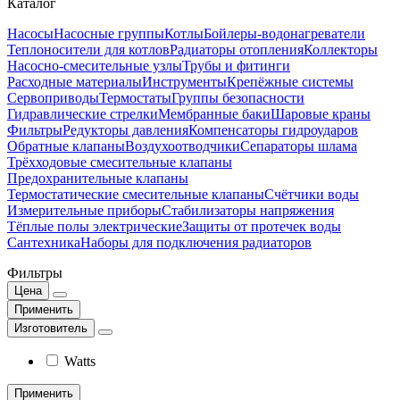
Каталог
Насосы
Насосные группы
Котлы
Бойлеры-водонагреватели
Теплоносители для котлов
Радиаторы отопления
Коллекторы
Насосно-смесительные узлы
Трубы и фитинги
Расходные материалы
Инструменты
Крепёжные системы
Сервоприводы
Термостаты
Группы безопасности
Гидравлические стрелки
Мембранные баки
Шаровые краны
Фильтры
Редукторы давления
Компенсаторы гидроударов
Обратные клапаны
Воздухоотводчики
Сепараторы шлама
Трёхходовые смесительные клапаны
Предохранительные клапаны
Термостатические смесительные клапаны
Счётчики воды
Измерительные приборы
Стабилизаторы напряжения
Тёплые полы электрические
Защиты от протечек воды
Сантехника
Наборы для подключения радиаторов
Фильтры
Цена
Применить
Изготовитель
Watts
Применить