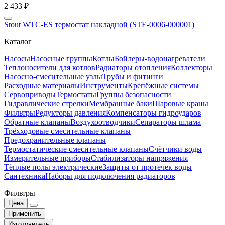
2 433 ₽
Stout WTC-ES термостат накладной (STE-0006-000001)
Каталог
Насосы
Насосные группы
Котлы
Бойлеры-водонагреватели
Теплоносители для котлов
Радиаторы отопления
Коллекторы
Насосно-смесительные узлы
Трубы и фитинги
Расходные материалы
Инструменты
Крепёжные системы
Сервоприводы
Термостаты
Группы безопасности
Гидравлические стрелки
Мембранные баки
Шаровые краны
Фильтры
Редукторы давления
Компенсаторы гидроударов
Обратные клапаны
Воздухоотводчики
Сепараторы шлама
Трёхходовые смесительные клапаны
Предохранительные клапаны
Термостатические смесительные клапаны
Счётчики воды
Измерительные приборы
Стабилизаторы напряжения
Тёплые полы электрические
Защиты от протечек воды
Сантехника
Наборы для подключения радиаторов
Фильтры
Цена
Применить
Изготовитель