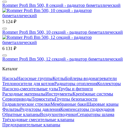
Rommer Profi Bm 500, 8 секций - радиатор биметаллический
5 124 ₽
Rommer Profi Bm 500, 10 секций - радиатор биметаллический
6 131 ₽
Rommer Profi Bm 500, 12 секций - радиатор биметаллический
Каталог
Насосы
Насосные группы
Котлы
Бойлеры-водонагреватели
Теплоносители для котлов
Радиаторы отопления
Коллекторы
Насосно-смесительные узлы
Трубы и фитинги
Расходные материалы
Инструменты
Крепёжные системы
Сервоприводы
Термостаты
Группы безопасности
Гидравлические стрелки
Мембранные баки
Шаровые краны
Фильтры
Редукторы давления
Компенсаторы гидроударов
Обратные клапаны
Воздухоотводчики
Сепараторы шлама
Трёхходовые смесительные клапаны
Предохранительные клапаны