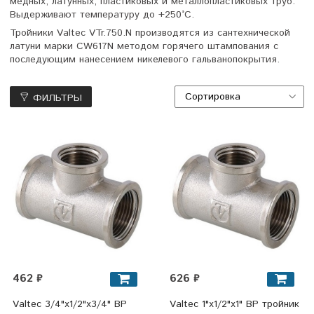
медных, латунных, пластиковых и металлопластиковых труб.
Выдерживают температуру до +250°C.
Тройники Valtec VTr.750.N производятся из сантехнической
латуни марки CW617N методом горячего штампования с
последующим нанесением никелевого гальванопокрытия.
ФИЛЬТРЫ
462 ₽
626 ₽
Valtec 3/4"х1/2"х3/4" ВР
Valtec 1"х1/2"х1" ВР тройник