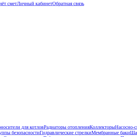
чёт смет
Личный кабинет
Обратная связь
носители для котлов
Радиаторы отопления
Коллекторы
Насосно-с
уппы безопасности
Гидравлические стрелки
Мембранные баки
Ша