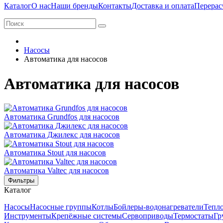
Каталог
О нас
Наши бренды
Контакты
Доставка и оплата
Перерас
Насосы
Автоматика для насосов
Автоматика для насосов
Автоматика Grundfos для насосов
Автоматика Джилекс для насосов
Автоматика Stout для насосов
Автоматика Valtec для насосов
Фильтры
Каталог
Насосы
Насосные группы
Котлы
Бойлеры-водонагреватели
Тепло
Инструменты
Крепёжные системы
Сервоприводы
Термостаты
Гр