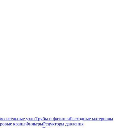
месительные узлы
Трубы и фитинги
Расходные материалы
ровые краны
Фильтры
Редукторы давления