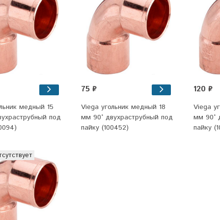
75 ₽
120 ₽
ольник медный 15
Viega угольник медный 18
Viega у
вухраструбный под
мм 90° двухраструбный под
мм 90° 
0094)
пайку (100452)
пайку (
тсутствует