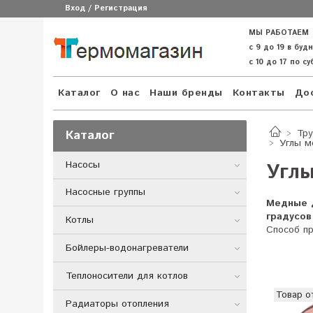
Вход / Регистрация
МЫ РАБОТАЕМ
с 9 до 19 в буд
с 10 до 17 по с
Каталог
О нас
Наши бренды
Контакты
Дос
Каталог
Тру
Углы м
Насосы
Углы
Насосные группы
Медные д
градусов
Котлы
Способ п
Бойлеры-водонагреватели
Теплоносители для котлов
Товар о
Радиаторы отопления