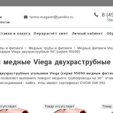
8 (4
termo-magazin@yandex.ru
ни
Обр
убботам
тавка и оплата
Перерасчёт смет
Личный кабинет
Об
бы и фитинги
Медные трубы и фитинги
Медные фитинги Vie
едные Viega двухраструбные 90° (серия 95090)
 медные Viega двухраструбные 9
вухраструбные угольники Viega (серия 95090 медные фитинг
позволяют выполнить поворот медного трубопровода на 90
°
. Уго
рисоединения - пайка. Углы имеют сертификат DVGW GW 392.
тсутствует
Товар отсутствует
Товар 