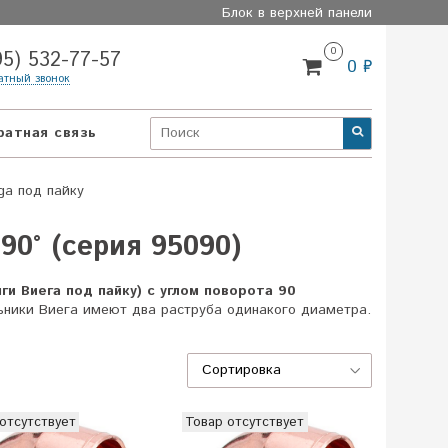
Блок в верхней панели
0
95) 532-77-57
0 ₽
атный звонок
ратная связь
ga под пайку
0° (серия 95090)
и Виега под пайку) с углом поворота 90
льники Виега имеют два раструба одинакого диаметра.
отсутствует
Товар отсутствует