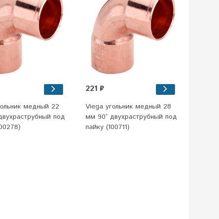
221 ₽
гольник медный 22
Viega угольник медный 28
двухраструбный под
мм 90° двухраструбный под
100278)
пайку (100711)