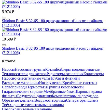
5 974 ₽
Shinhoo Basic S 32-6S 180 циркуляционный насос с гайками
(71211005)
10 589 ₽
Shinhoo Basic S 32-8S 180 циркуляционный насос с гайками
(71211006)
Каталог
Насосы
Насосные группы
Котлы
Бойлеры-водонагреватели
Теплоносители для котлов
Радиаторы отопления
Коллекторы
Насосно-смесительные узлы
Трубы и фитинги
Расходные материалы
Инструменты
Крепёжные системы
Сервоприводы
Термостаты
Группы безопасности
Гидравлические стрелки
Мембранные баки
Шаровые краны
Фильтры
Редукторы давления
Компенсаторы гидроударов
Обратные клапаны
Воздухоотводчики
Сепараторы шлама
Трёхходовые смесительные клапаны
Предохранительные клапаны