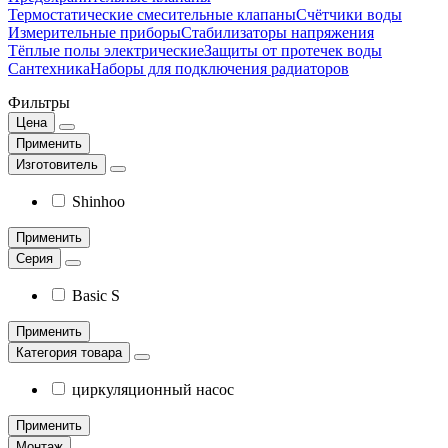
Термостатические смесительные клапаны
Счётчики воды
Измерительные приборы
Стабилизаторы напряжения
Тёплые полы электрические
Защиты от протечек воды
Сантехника
Наборы для подключения радиаторов
Фильтры
Цена
Применить
Изготовитель
Shinhoo
Применить
Серия
Basic S
Применить
Категория товара
циркуляционный насос
Применить
Монтаж