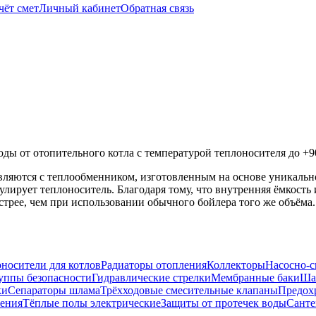
чёт смет
Личный кабинет
Обратная связь
оды от отопительного котла с температурой теплоносителя до +
вляются с теплообменником, изготовленным на основе уникаль
улирует теплоноситель. Благодаря тому, что внутренняя ёмкост
стрее, чем при использовании обычного бойлера того же объёма.
носители для котлов
Радиаторы отопления
Коллекторы
Насосно-с
уппы безопасности
Гидравлические стрелки
Мембранные баки
Ша
ки
Сепараторы шлама
Трёхходовые смесительные клапаны
Предох
ения
Тёплые полы электрические
Защиты от протечек воды
Санте