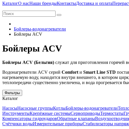
Каталог
О нас
Наши бренды
Контакты
Доставка и оплата
Перерас
Бойлеры-водонагреватели
Бойлеры ACV
Бойлеры ACV
Бойлеры ACV (Бельгия)
служат для приготовления горячей в
Водонагреватели ACV серий
Comfort
и
Smart Line STD
поста
нагреваемую воду, находится внутри внешнего, в котором цирк
теплопередачи существенно увеличена, и вода прогревается бы
Фильтры
Каталог
Насосы
Насосные группы
Котлы
Бойлеры-водонагреватели
Тепло
Инструменты
Крепёжные системы
Сервоприводы
Термостаты
Гр
Компенсаторы гидроударов
Обратные клапаны
Воздухоотводчи
Счётчики воды
Измерительные приборы
Стабилизаторы напряж