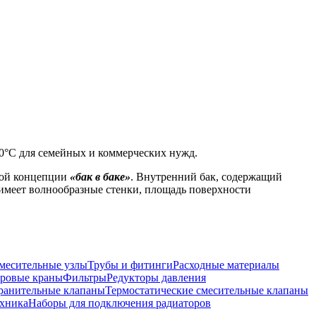
90°C для семейных и коммерческих нужд.
ной концепции
«бак в баке»
.
Внутренний бак, содержащий
ь имеет волнообразные стенки, площадь поверхности
месительные узлы
Трубы и фитинги
Расходные материалы
ровые краны
Фильтры
Редукторы давления
ранительные клапаны
Термостатические смесительные клапаны
хника
Наборы для подключения радиаторов