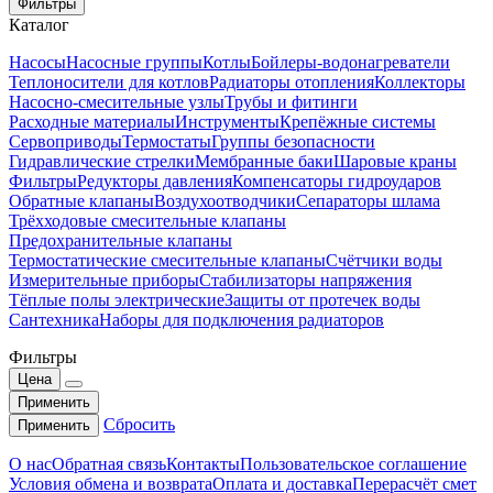
Фильтры
Каталог
Насосы
Насосные группы
Котлы
Бойлеры-водонагреватели
Теплоносители для котлов
Радиаторы отопления
Коллекторы
Насосно-смесительные узлы
Трубы и фитинги
Расходные материалы
Инструменты
Крепёжные системы
Сервоприводы
Термостаты
Группы безопасности
Гидравлические стрелки
Мембранные баки
Шаровые краны
Фильтры
Редукторы давления
Компенсаторы гидроударов
Обратные клапаны
Воздухоотводчики
Сепараторы шлама
Трёхходовые смесительные клапаны
Предохранительные клапаны
Термостатические смесительные клапаны
Счётчики воды
Измерительные приборы
Стабилизаторы напряжения
Тёплые полы электрические
Защиты от протечек воды
Сантехника
Наборы для подключения радиаторов
Фильтры
Цена
Применить
Сбросить
Применить
О нас
Обратная связь
Контакты
Пользовательское соглашение
Условия обмена и возврата
Оплата и доставка
Перерасчёт смет