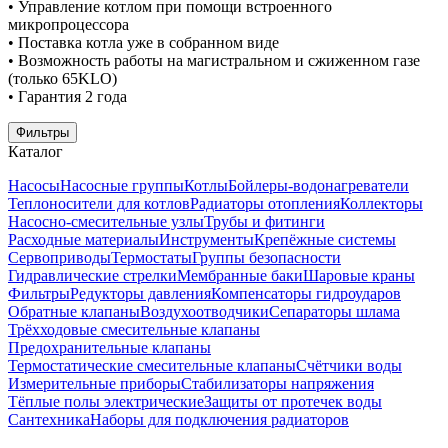
• Управление котлом при помощи встроенного
микропроцессора
• Поставка котла уже в собранном виде
• Возможность работы на магистральном и сжиженном газе
(только 65KLO)
• Гарантия 2 года
Фильтры
Каталог
Насосы
Насосные группы
Котлы
Бойлеры-водонагреватели
Теплоносители для котлов
Радиаторы отопления
Коллекторы
Насосно-смесительные узлы
Трубы и фитинги
Расходные материалы
Инструменты
Крепёжные системы
Сервоприводы
Термостаты
Группы безопасности
Гидравлические стрелки
Мембранные баки
Шаровые краны
Фильтры
Редукторы давления
Компенсаторы гидроударов
Обратные клапаны
Воздухоотводчики
Сепараторы шлама
Трёхходовые смесительные клапаны
Предохранительные клапаны
Термостатические смесительные клапаны
Счётчики воды
Измерительные приборы
Стабилизаторы напряжения
Тёплые полы электрические
Защиты от протечек воды
Сантехника
Наборы для подключения радиаторов