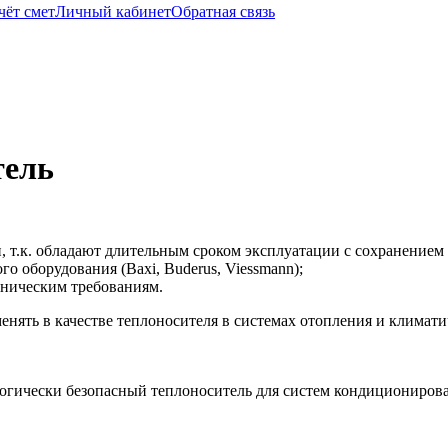
чёт смет
Личный кабинет
Обратная связь
тель
 т.к. обладают длительным сроком эксплуатации с сохранением 
 оборудования (Baxi, Buderus, Viessmann);
хническим требованиям.
нять в качестве теплоносителя в системах отопления и климатич
огически безопасный теплоноситель для систем кондиционирова