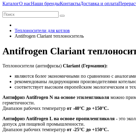
Каталог
О нас
Наши бренды
Контакты
Доставка и оплата
Перерас
Теплоносители для котлов
Antifrogen Clariant теплоноситель
Antifrogen Clariant теплоноси
Теплоносители (антифризы)
Clariant (Германия):
являются более экономичными по сравнению с аналогами,
рекомендованы лидирующими производителями котельного
соответствует высоким европейским экологическим и те
Антифриз Antifrogen N на основе этиленгликоля
можно приме
герметичности.
Диапазон рабочих температур
от -40°C до +150°C.
Антифриз Antifrogen L на основе пропиленгликоля -
это экол
допуск для пищевой промышленности.
Диапазон рабочих температур
от -25°C до +150°C.